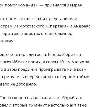
 он помог команде», — признался Хамрен.
артовом составе, как и представители
стрем из московского «Спартака» и Андреас
огории же в воротах стоял голкипер
ожович.
в, счет открыли гости. В неразберихе в
всех Ибрагимович, в своем 101-м матче за
о в этом поединке проигрывать ни в коем
а ринулись вперед, однако в первом тайме
дело не доходило.
Гости словно выключились из борьбы, в
овели вторые 45 минут настолько активно,