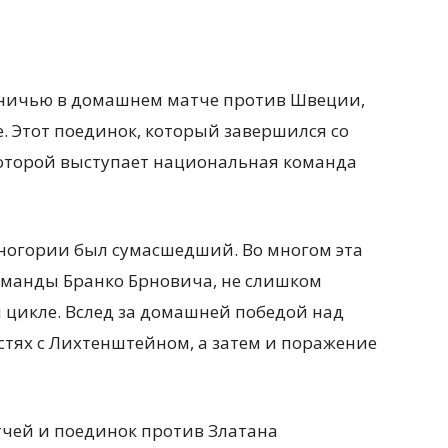
ничью в домашнем матче против Швеции,
е. Этот поединок, который завершился со
в которой выступает национальная команда
рногории был
сумасшедший. Во многом эта
оманды Бранко Брновича, не слишком
 цикле. Вслед за домашней победой над
стях с Лихтенштейном, а затем и поражение
тчей и поединок против Златана