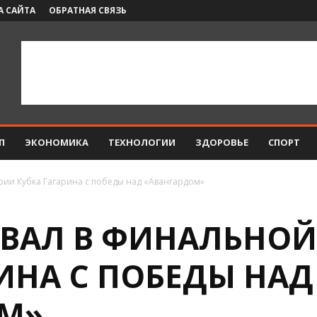
А САЙТА
ОБРАТНАЯ СВЯЗЬ
П
ЭКОНОМИКА
ТЕХНОЛОГИИ
ЗДОРОВЬЕ
СПОРТ
рии Кубка Гагарина с победы над «Авангардом»
ОВАЛ В ФИНАЛЬНОЙ
ИНА С ПОБЕДЫ НАД
М»