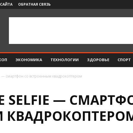
 САЙТА
ОБРАТНАЯ СВЯЗЬ
КОП
ЭКОНОМИКА
ТЕХНОЛОГИИ
ЗДОРОВЬЕ
СПОРТ
ie — смартфон со встроенным квадрокоптером
 SELFIE — СМАРТФ
 КВАДРОКОПТЕРО