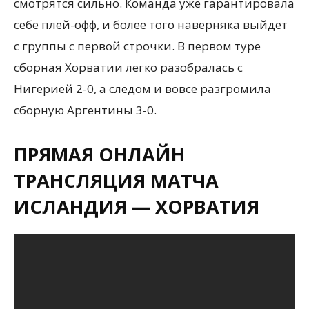
смотрятся сильно. Команда уже гарантировала
себе плей-офф, и более того наверняка выйдет
с группы с первой строчки. В первом туре
сборная Хорватии легко разобралась с
Нигерией 2-0, а следом и вовсе разгромила
сборную Аргентины 3-0.
ПРЯМАЯ ОНЛАЙН
ТРАНСЛЯЦИЯ МАТЧА
ИСЛАНДИЯ — ХОРВАТИЯ