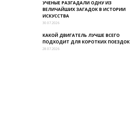
УЧЕНЫЕ РАЗГАДАЛИ ОДНУ ИЗ
ВЕЛИЧАЙШИХ ЗАГАДОК В ИСТОРИИ
ИСКУССТВА
30.07.2026
КАКОЙ ДВИГАТЕЛЬ ЛУЧШЕ ВСЕГО
ПОДХОДИТ ДЛЯ КОРОТКИХ ПОЕЗДОК
28.07.2026