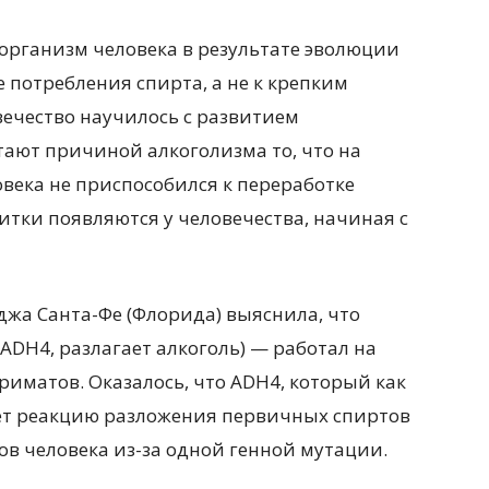
организм человека в результате эволюции
 потребления спирта, а не к крепким
вечество научилось с развитием
ают причиной алкоголизма то, что на
века не приспособился к переработке
итки появляются у человечества, начиная с
джа Санта-Фе (Флорида) выяснила, что
ADH4, разлагает алкоголь) — работал на
иматов. Оказалось, что ADH4, который как
ряет реакцию разложения первичных спиртов
ков человека из-за одной генной мутации.