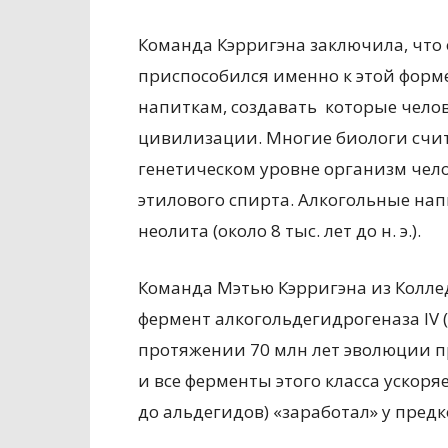
Команда Кэрригэна заключила, что 
приспособился именно к этой форме
напиткам, создавать которые чело
цивилизации. Многие биологи счит
генетическом уровне организм чело
этилового спирта. Алкогольные нап
неолита (около 8 тыс. лет до н. э.).
Команда Мэтью Кэрригэна из Колле
фермент алкогольдегидрогеназа IV (
протяжении 70 млн лет эволюции пр
и все ферменты этого класса уско
до альдегидов) «заработал» у пред