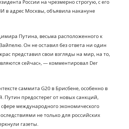
зидента России на чрезмерно строгую, с его
МИ в адрес Москвы, объявила накануне
имира Путина, весьма расположенного к
Зайпелю. Он не оставил без ответа ни один
крас представил свои взгляды на мир, на то,
являются сейчас», — комментировал Der
ексте саммита G20 в Брисбене, особенно в
й. Путин предостерег от новых санкций,
в сфере международного экономического
последствиями не только для российских
еркнули газеты.