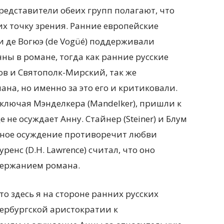
представители обеих групп полагают, что
х точку зрения. Ранние европейские
и де Вогюэ (de Vogüé) поддерживали
ны в романе, тогда как ранние русские
ов и Святополк-Мирский, так же
а, но именно за это его и критиковали.
ключая Мэнделкера (Mandelker), пришли к
 не осуждает Анну. Стайнер (Steiner) и Блум
обное осуждение противоречит любви
ренс (D.H. Lawrence) считал, что оно
держанием романа.
то здесь я на стороне ранних русских
ербургской аристократии к