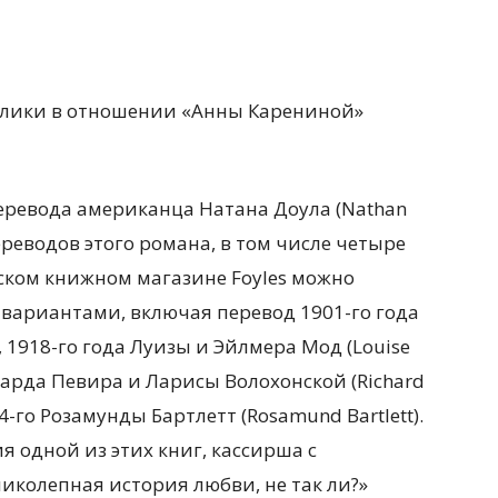
лики в отношении «Анны Карениной»
перевода американца Натана Доула (Nathan
переводов этого романа, в том числе четыре
нском
книжном магазине Foyles можно
ариантами, включая перевод 1901-го года
), 1918-го года Луизы и Эйлмера Мод (Louise
чарда Певира и Ларисы Волохонской (Richard
14-го Розамунды Бартлетт (Rosamund Bartlett).
я одной из этих книг, кассирша с
ликолепная история любви, не так ли?»