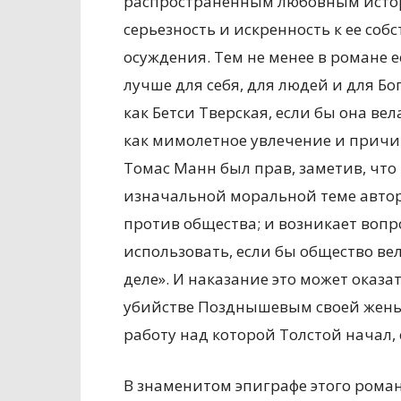
распространенным любовным истор
серьезность и искренность к ее со
осуждения. Тем не менее в романе е
лучше для себя, для людей и для Бог
как Бетси Тверская, если бы она ве
как мимолетное увлечение и причи
Томас Манн был прав, заметив, чт
изначальной моральной теме автор
против общества; и возникает вопро
использовать, если бы общество вело
деле». И наказание это может оказа
убийстве Позднышевым своей жены 
работу над которой Толстой начал,
В знаменитом эпиграфе этого роман