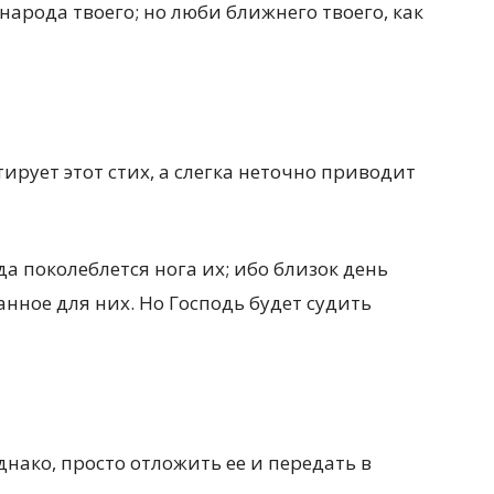
народа твоего; но люби ближнего твоего, как
тирует этот стих, а слегка неточно приводит
а поколеблется нога их; ибо близок день
анное для них. Но Господь будет судить
днако, просто отложить ее и передать в