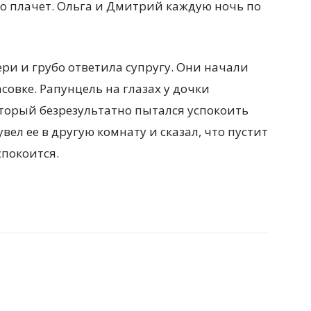
о плачет. Ольга и Дмитрий каждую ночь по
ери и грубо ответила супругу. Они начали
асовке. Рапунцель на глазах у дочки
оторый безрезультатно пытался успокоить
увел ее в другую комнату и сказал, что пустит
спокоится.