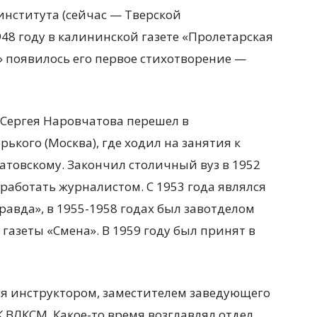
института (сейчас — Тверской
948 году в калининской газете «Пролетарская
» появилось его первое стихотворение —
 Сергея Наровчатова перешел в
рького (Москва), где ходил на занятия к
товскому. Закончил столичный вуз в 1952
 работать журналистом. С 1953 года являлся
авда», в 1955-1958 годах был завотделом
азеты «Смена». В 1959 году был принят в
лся инструктором, заместителем заведующего
 ВЛКСМ. Какое-то время возглавлял отдел