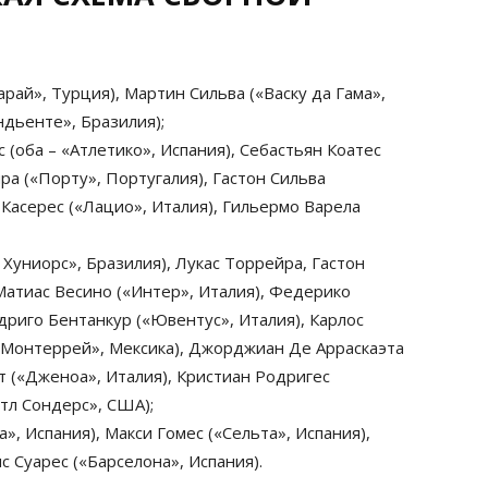
рай», Турция), Мартин Сильва («Васку да Гама»,
дьенте», Бразилия);
с (оба – «Атлетико», Испания), Себастьян Коатес
ра («Порту», Португалия), Гастон Сильва
Касерес («Лацио», Италия), Гильермо Варела
 Хуниорс», Бразилия), Лукас Торрейра, Гастон
 Матиас Весино («Интер», Италия), Федерико
дриго Бентанкур («Ювентус», Италия), Карлос
 «Монтеррей», Мексика), Джорджиан Де Арраскаэта
т («Дженоа», Италия), Кристиан Родригес
тл Сондерс», США);
», Испания), Макси Гомес («Сельта», Испания),
 Суарес («Барселона», Испания).