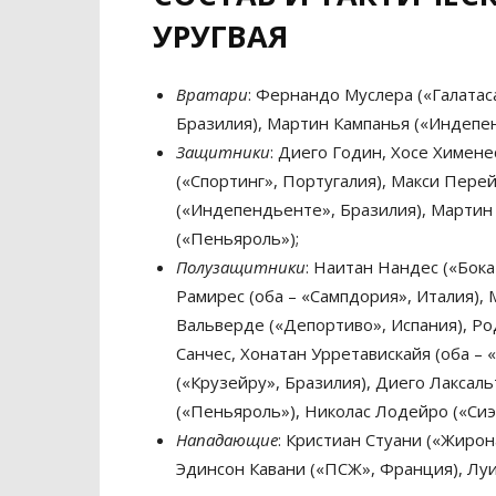
УРУГВАЯ
Вратари
: Фернандо Муслера («Галатаса
Бразилия), Мартин Кампанья («Индепен
Защитники
: Диего Годин, Хосе Химене
(«Спортинг», Португалия), Макси Перей
(«Индепендьенте», Бразилия), Мартин 
(«Пеньяроль»);
Полузащитники
: Наитан Нандес («Бока
Рамирес (оба – «Сампдория», Италия),
Вальверде («Депортиво», Испания), Ро
Санчес, Хонатан Урретавискайя (оба –
(«Крузейру», Бразилия), Диего Лаксаль
(«Пеньяроль»), Николас Лодейро («Сиэ
Нападающие
: Кристиан Стуани («Жирона
Эдинсон Кавани («ПСЖ», Франция), Луис