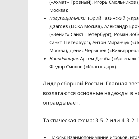
(«Ахмат» Грозный), Игорь Смольников 
Москва);
Полузащитники
: Юрий Газинский («Кра
Дзагоев (ЦСКА Москва), Александр Еро
(«Зенит» Санкт-Петербург), Роман Зобн
Санкт-Петербург), Антон Миранчук («Л
Москва), Денис Черышев («Вильярреал»
Нападающие
: Артем Дзюба («Арсенал» 
Федор Смолов («Краснодар»).
Лидер сборной России: Главная зве
возлагаются основные надежды в н
оправдывает.
Тактическая схема: 3-5-2 или 4-3-2-1
Плюсы: Взаимопонимание игроков, игр