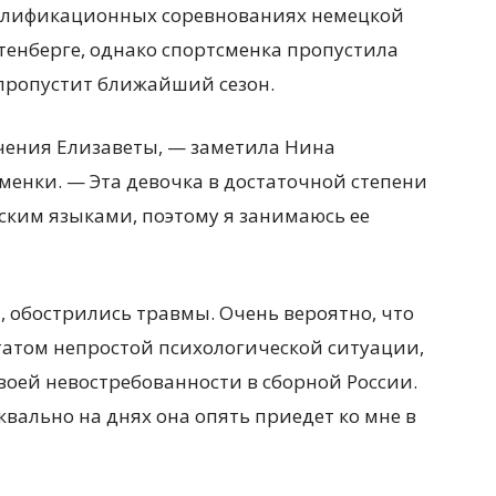
валификационных соревнованиях немецкой
тенберге, однако спортсменка пропустила
пропустит ближайший сезон.
чения Елизаветы, — заметила Нина
менки. — Эта девочка в достаточной степени
ским языками, поэтому я занимаюсь ее
, обострились травмы. Очень вероятно, что
татом непростой психологической ситуации,
своей невостребованности в сборной России.
квально на днях она опять приедет ко мне в