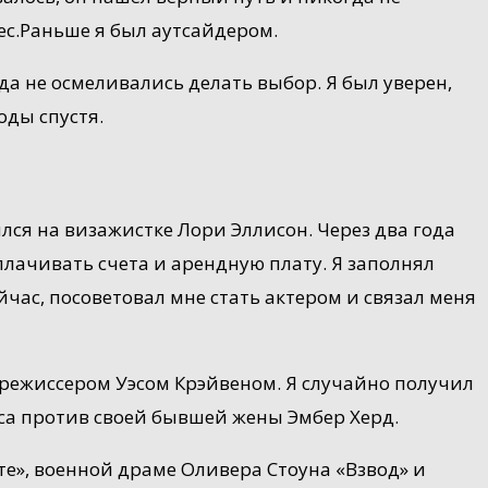
ес.Раньше я был аутсайдером.
гда не осмеливались делать выбор. Я был уверен,
оды спустя.
ился на визажистке Лори Эллисон. Через два года
плачивать счета и арендную плату. Я заполнял
йчас, посоветовал мне стать актером и связал меня
с режиссером Уэсом Крэйвеном. Я случайно получил
есса против своей бывшей жены Эмбер Херд.
те», военной драме Оливера Стоуна «Взвод» и