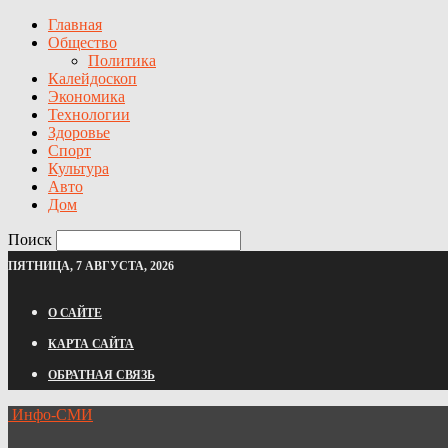
Главная
Общество
Политика
Калейдоскоп
Экономика
Технологии
Здоровье
Спорт
Культура
Авто
Дом
Поиск
ПЯТНИЦА, 7 АВГУСТА, 2026
О САЙТЕ
КАРТА САЙТА
ОБРАТНАЯ СВЯЗЬ
Инфо-СМИ