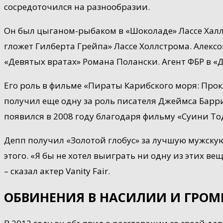
сосредоточился на разнообразии.
Он был цыганом-рыбаком в «Шоколаде» Лассе Халл
гложет Гилберта Грейпа» Лассе Холлстрома. Алекс
«Девятых вратах» Романа Полански. Агент ФБР в «
Его роль в фильме «Пираты Карибского моря: Прок
получил еще одну за роль писателя Джеймса Барр
появился в 2008 году благодаря фильму «Суини Тод
Депп получил «Золотой глобус» за лучшую мужскую
этого. «Я бы не хотел выиграть ни одну из этих вещ
– сказал актер Vanity Fair.
ОБВИНЕНИЯ В НАСИЛИИ И ГРОМ