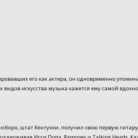
овавших его как актера, он одновременно упомина
всех видов искусства музыка кажется ему самой вдо
боро, штат Кентукки, получил свою первую гитару в
, поддерживая Игги Попа, Ramones и Talking Heads. К