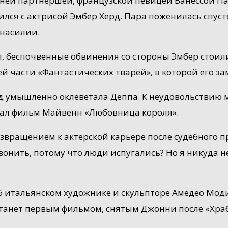
авней партнершей, французской певицей Ванессой П
ся с актрисой Эмбер Херд. Пара поженилась спустя 
 насилии.
дал, беспочвенные обвинения со стороны Эмбер стои
ей части «Фантастических тварей», в которой его з
рд умышленно оклеветала Деппа. К неудовольствию 
гал фильм Майвенн «Любовница короля».
звращением к актерской карьере после судебного пр
вонить, потому что люди испугались? Но я никуда не
 итальянском художнике и скульпторе Амедео Моди
танет первым фильмом, снятым Джонни после «Храб