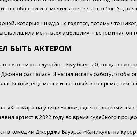
ои способности и осмелился переехать в Лос-Анджел
парней, которые никуда не годятся, потому что нико
 мысль лишила меня всех амбиций», – вспоминал он г
ЕЛ БЫТЬ АКТЕРОМ
о в его жизнь случайно. Ему было 20, когда он жен
 Джонни распалась. Я начал искать работу, чтобы о
олас Кейдж, еще менее известный в то время, чем се
нг «Кошмара на улице Вязов», где я познакомился 
 заявил артист в 2022 году во время судебного проц
ялся в комедии Джорджа Бауэрса «Каникулы на курор