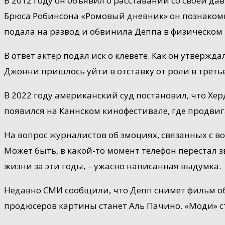
В 2012 году он объявил о расставании со своей д
Брюса Робинсона «Ромовый дневник» он познакомил
подала на развод и обвинила Деппа в физическом
В ответ актер подал иск о клевете. Как он утверж
Джонни пришлось уйти в отставку от роли в треть
В 2022 году американский суд постановил, что Хе
появился на Каннском кинофестивале, где продви
На вопрос журналистов об эмоциях, связанных с во
Может быть, в какой-то момент телефон перестал з
жизни за эти годы, – ужасно написанная выдумка.
Недавно СМИ сообщили, что Депп снимет фильм об
продюсеров картины станет Аль Пачино. «Моди» с