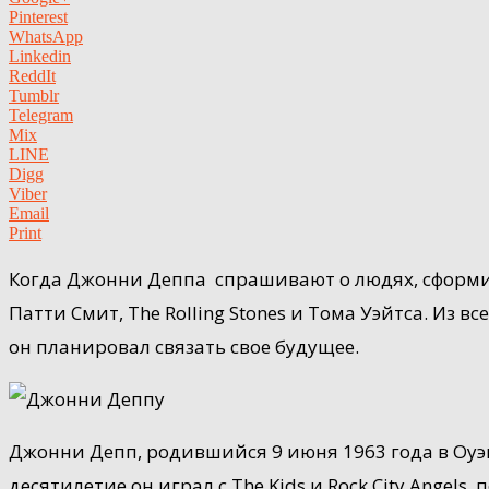
Pinterest
WhatsApp
Linkedin
ReddIt
Tumblr
Telegram
Mix
LINE
Digg
Viber
Email
Print
Когда Джонни Деппа спрашивают о людях, сформир
Патти Смит, The Rolling Stones и Тома Уэйтса. Из 
он планировал связать свое будущее.
Джонни Депп, родившийся 9 июня 1963 года в Оуэнс
десятилетие он играл с The Kids и Rock City Angels