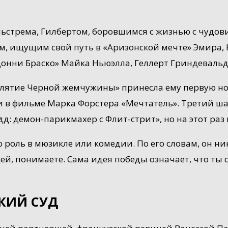
ьстрема, Гилбертом, боровшимся с жизнью с чудов
ом, ищущим свой путь в «Аризонской мечте» Эмира,
Донни Браско» Майка Ньюэлла, Геллерт Гриндевальд 
лятие Черной жемчужины» принесла ему первую ном
и в фильме Марка Форстера «Мечтатель». Третий ш
д: демон-парикмахер с Флит-стрит», но на этот раз 
 роль в мюзикле или комедии. По его словам, он ни
ей, понимаете. Сама идея победы означает, что ты с
КИЙ СУД