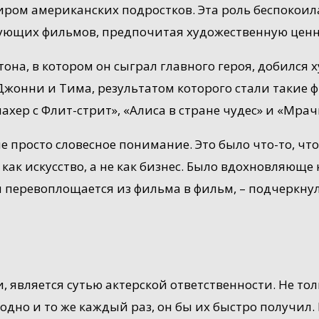
иром американских подростков. Эта роль беспокоила
ующих фильмов, предпочитая художественную ценно
на, в котором он сыграл главного героя, добился х
жонни и Тима, результатом которого стали такие ф
хер с Флит-стрит», «Алиса в стране чудес» и «Мрач
е просто словесное понимание. Это было что-то, что
как искусство, а не как бизнес. Было вдохновляюще 
н перевоплощается из фильма в фильм, – подчеркнул
, является сутью актерской ответственности. Не тол
одно и то же каждый раз, он бы их быстро получил. И