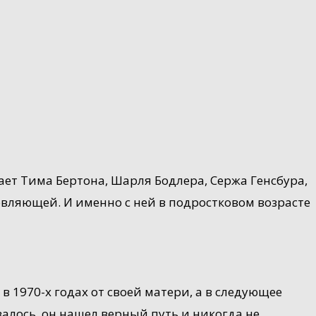
ет Тима Бертона, Шарля Бодлера, Сержа Генсбура,
хновляющей. И именно с ней в подростковом возрасте
 1970-х годах от своей матери, а в следующее
азалось, он нашел верный путь и никогда не