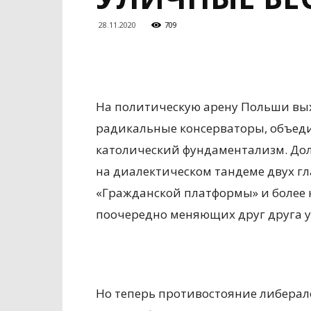
28.11.2020
709
На политическую арену Польши вы
радикальные консерваторы, объед
католический фундаментализм. Долг
на диалектическом тандеме двух г
«Гражданской платформы» и более 
поочередно меняющих друг друга у
Но теперь противостояние либерал