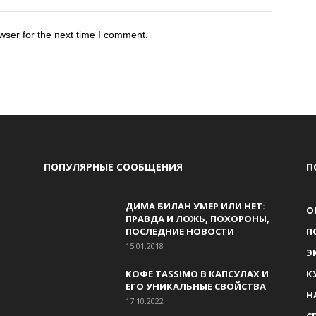
wser for the next time I comment.
ПОПУЛЯРНЫЕ СООБЩЕНИЯ
П
ДИМА БИЛАН УМЕР ИЛИ НЕТ:
О
ПРАВДА И ЛОЖЬ, ПОХОРОНЫ,
ПОСЛЕДНИЕ НОВОСТИ
П
15.01.2018
Э
КОФЕ TASSIMO В КАПСУЛАХ И
К
ЕГО УНИКАЛЬНЫЕ СВОЙСТВА
Н
17.10.2022
С