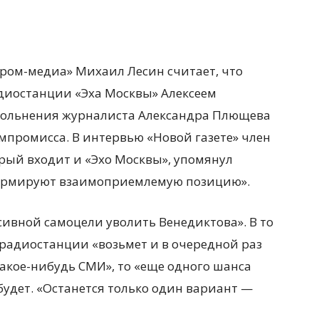
ром-медиа» Михаил Лесин считает, что
диостанции «Эха Москвы» Алексеем
вольнения журналиста Александра Плющева
омпромисса. В
интервью «Новой газете» член
орый входит и «Эхо Москвы», упомянул
сформируют взаимоприемлемую позицию».
ссивной самоцели уволить Венедиктова». В то
д радиостанции «возьмет и в очередной раз
акое-нибудь СМИ», то «еще одного шанса
 будет. «Останется только один вариант —