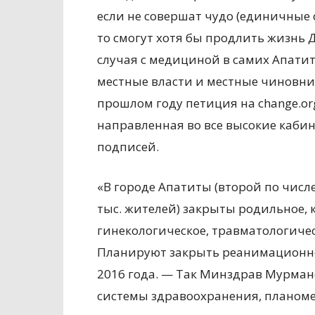
если не совершат чудо (единичные с
то смогут хотя бы продлить жизнь Д
случая с медициной в самих Апатита
местные власти и местные чиновник
прошлом году петиция на change.o
направленная во все высокие кабин
подписей.
«В городе Апатиты (второй по числ
тыс. жителей) закрыты родильное, 
гинекологическое, травматологичес
Планируют закрыть реанимационное
2016 года. — Так Минздрав Мурма
системы здравоохранения, планом