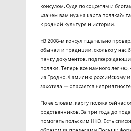
консулом. Судя по соцсетям и блог
«зачем вам нужна карта поляка?» т
к родной культуре и истории.
«В 2008-м консул тщательно провер
обычаи и традиции, сколько у нас 
пачку документов, подтверждающих
поляки. Теперь все намного легче»
из Гродно. Фамилию российскому и
захотела — опасается неприятносте
По ее словам, карту поляка сейчас 
родственников. За три года до под
помогать польским НКО. Есть списо
образом за пределами Польши фор