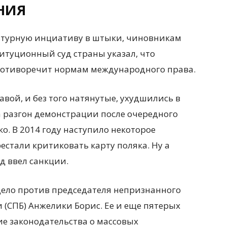
НИЯ
льтурную инциативу в штыки, чиновникам
титуционный суд страны указал, что
противоречит нормам международного права.
ой, и без того натянутые, ухудшились в
а разгон демонстрации после очередного
. В 2014 году наступило некоторое
естали критиковать карту поляка. Ну а
ад ввел санкции.
дело против председателя непризнанного
 (СПБ) Анжелики Борис. Ее и еще пятерых
ие законодательства о массовых