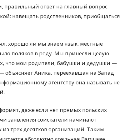
ам, правильный ответ на главный вопрос
акой: навещать родственников, приобщаться
ял, хорошо ли мы знаем язык, местные
было поляков в роду. Мы принесли целую
, что мои родители, бабушки и дедушки —
, — объясняет Аника, переехавшая на Запад
нформационному агентству она называть не
й.
оформят, даже если нет прямых польских
ачи заявления соискатели начинают
к из трех десятков организаций. Таким
мируется абсолютно лояльная Варшаве