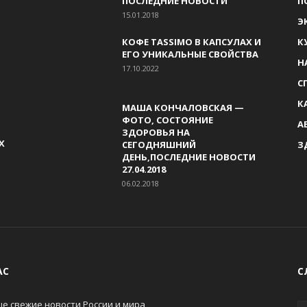
ПОСЛЕДНИЕ НОВОСТИ
П
15.01.2018
Э
КОФЕ TASSIMO В КАПСУЛАХ И
К
ЕГО УНИКАЛЬНЫЕ СВОЙСТВА
Н
17.10.2022
С
К
МАША КОНЧАЛОВСКАЯ —
ФОТО, СОСТОЯНИЕ
А
ЗДОРОВЬЯ НА
Х
СЕГОДНЯШНИЙ
З
ДЕНЬ,ПОСЛЕДНИЕ НОВОСТИ
27.04.2018
06.02.2018
АС
С
е свежие новости России и мира