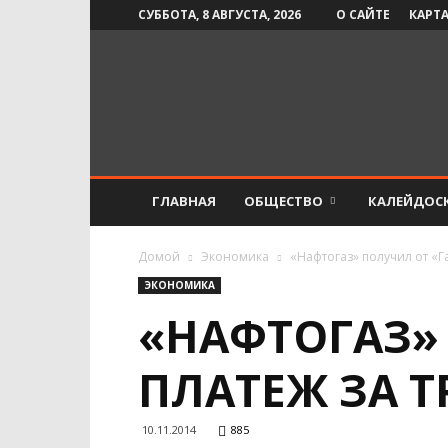
СУББОТА, 8 АВГУСТА, 2026
О САЙТЕ
КАРТА
Инфо-
СМИ
ГЛАВНАЯ
ОБЩЕСТВО
КАЛЕЙДОС
Домой
Экономика
«Нафтогаз» получил от «Г
ЭКОНОМИКА
«НАФТОГАЗ»
ПЛАТЕЖ ЗА 
10.11.2014
885