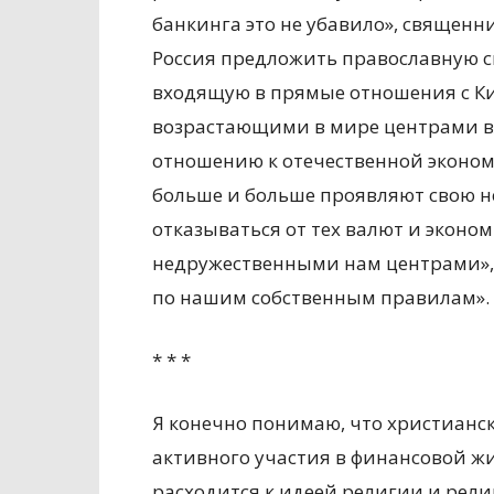
банкинга это не убавило», священн
Россия предложить православную с
входящую в прямые отношения с К
возрастающими в мире центрами вли
отношению к отечественной экономи
больше и больше проявляют свою н
отказываться от тех валют и эконо
недружественными нам центрами»,
по нашим собственным правилам».
* * *
Я конечно понимаю, что христианск
активного участия в финансовой жи
расходится к идеей религии и религ