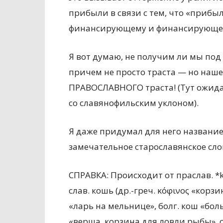
прибыли в связи с тем, что «приб
финансирующему и финансирующем
Я вот думаю, не получим ли мы под
причем не просто траста — но нашег
ПРАВОСЛАВНОГО траста! (Тут ожида
со славянофильским уклоном).
Я даже придумал для него название
замечательное старославянское сло
СПРАВКА: Происходит от праслав. *kos
слав. кошь (др.-греч. κόφινος «корзина
«ларь на мельнице», болг. кош «больш
«верша, корзина для ловли рыбы», сло