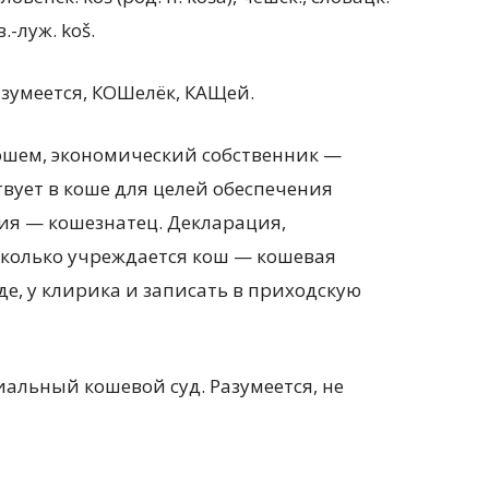
.-луж. kоš.
азумеется, КОШелёк, КАЩей.
кошем, экономический собственник —
твует в коше для целей обеспечения
я — кошезнатец. Декларация,
сколько учреждается кош — кошевая
де, у клирика и записать в приходскую
иальный кошевой суд. Разумеется, не