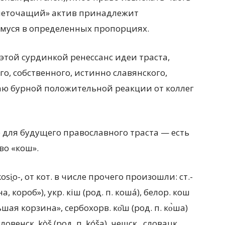
ылеточащий» актив принадлежит
уся в определенных пропорциях.
 этой сурдинкой ренессанс идеи траста,
о, собственного, истинно славянского,
ю бурной положительной реакции от коллег
 для будущего православного траста — есть
во «кош».
i̯o-, от кот. в числе прочего произошли: ст.-
, короб»), укр. кiш (род. п. коша́), белор. кош
ая корзина», сербохорв. ко̏ш (род. п. ко̀ша)
венск. kòš (род. п. kóša), чешск., словацк.