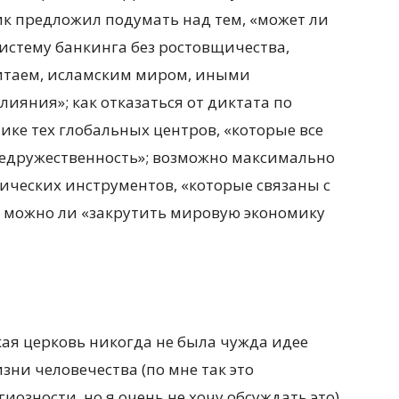
ик предложил подумать над тем, «может ли
истему банкинга без ростовщичества,
итаем, исламским миром, иными
яния»; как отказаться от диктата по
ке тех глобальных центров, «которые все
едружественность»; возможно максимально
мических инструментов, «которые связаны с
 можно ли «закрутить мировую экономику
ая церковь никогда не была чужда идее
зни человечества (по мне так это
иозности, но я очень не хочу обсуждать это).