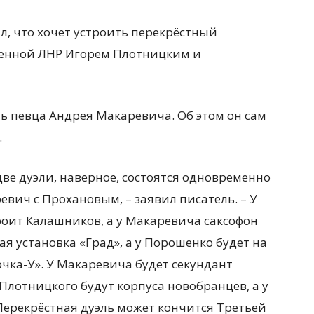
л, что хочет устроить перекрёстный
шенной ЛНР Игорем Плотницким и
ь певца Андрея Макаревича. Об этом он сам
.
две дуэли, наверное, состоятся одновременно
вич с Прохановым, – заявил писатель. – У
роит Калашников, а у Макаревича саксофон
я установка «Град», а у Порошенко будет на
чка-У». У Макаревича будет секундант
 Плотницкого будут корпуса новобранцев, а у
ерекрёстная дуэль может кончится Третьей