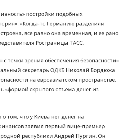
ктивность» постройки подобных
тория». «Когда-то Германию разделили
остроена, все равно она временная, и ее рано
редставителя Росграницы ТАСС.
ен с точки зрения обеспечения безопасности»
неральный секретарь ОДКБ Николай Бордюжа
езопасности на евроазиатском пространстве.
ть «формой скрытого отъема денег из
о том, что у Киева нет денег на
 финансов заявил первый вице-премьер
родной республики Андрей Пургин. Он