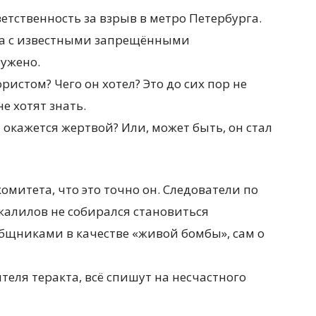
ветственность за взрыв в метро Петербурга.
та с известными запрещёнными
ружено.
ристом? Чего он хотел? Это до сих пор не
не хотят знать.
окажется жертвой? Или, может быть, он стал
омитета, что это точно он. Следователи по
Джалилов не собирался становиться
бщниками в качестве «живой бомбы», сам о
теля теракта, всё спишут на несчастного