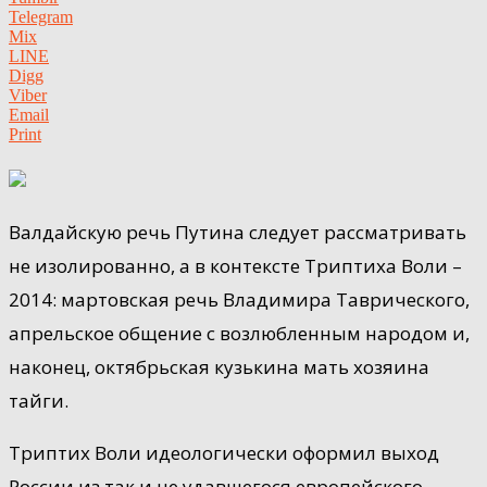
Telegram
Mix
LINE
Digg
Viber
Email
Print
Валдайскую речь Путина следует рассматривать
не изолированно, а в контексте Триптиха Воли –
2014: мартовская речь Владимира Таврического,
апрельское общение с возлюбленным народом и,
наконец, октябрьская кузькина мать хозяина
тайги.
Триптих Воли идеологически
оформил выход
России из так и не удавшегося европейского