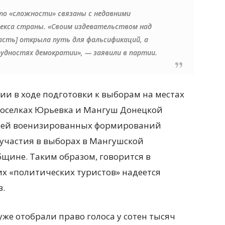
то «сложности» связаны с недавними
екса страны. «Своим издевательством над
асть] открыла путь для фальсификаций, а
рудностях демократии», — заявили в партии.
ии в ходе подготовки к выборам на местах
поселках Юрьевка и Мангуш Донецкой
телей военизированных формирований
участия в выборах в Мангушской
ине. Таким образом, говорится в
их «политических туристов» надеется
в.
же отобрали право голоса у сотен тысяч