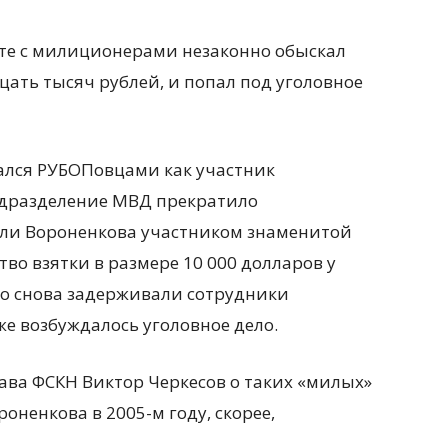
сте с милиционерами незаконно обыскал
цать тысяч рублей, и попал под уголовное
вался РУБОПовцами как участник
подразделение МВД прекратило
тали Вороненкова участником знаменитой
во взятки в размере 10 000 долларов у
го снова задерживали сотрудники
е возбуждалось уголовное дело.
лава ФСКН Виктор Черкесов о таких «милых»
оненкова в 2005-м году, скорее,