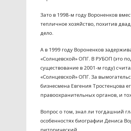
Зато в 1998-м году Вороненков вме
тепличное хозяйство, похитив двад
дело.
А в 1999 году Вороненков задержи
«Солнцевской» ОПГ. В РУБОП (это 
существование в 2001-м году) счи
«Солнцевской» ОПГ. За вымогательст
бизнесмена Евгения Тростенцова е
правоохранительных органов, и тож
Вопрос о том, знал ли тогдашний г
особенностях биографии Дениса Вор
риторический…