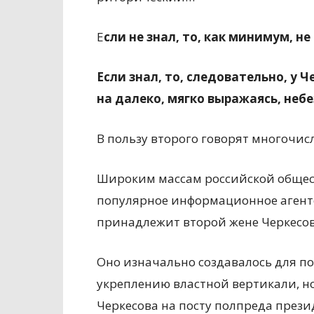
Е
сли не знал, то, как минимум, н
Если знал, то, следовательно, у 
на далеко, мягко выражаясь, неб
В пользу второго говорят многочис
Широким массам российской общест
популярное информационное агентст
принадлежит второй жене Черкесова
Оно изначально создавалось для п
укреплению властной вертикали, н
Черкесова на посту полпреда прези