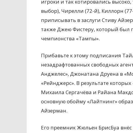
игроки и так котировались высоко, 
выбор), Чирелли (72-й), Киллорн (77-
приписывать в заслуги Стиву Айзер
также Джею Фистеру, который был 
чемпионства «Тампы».
Прибавьте к этому подписания Тай
незадрафтованных свободных агент
Анджелес», Джонатана Друена в «М
«Рейнджерс». В результате которых
Михаила Сергачёва и Райана Макдо
основную обойму «Лайтнинг» образ
Айзерман.
Его преемник Жюльен БрисБуа внёс