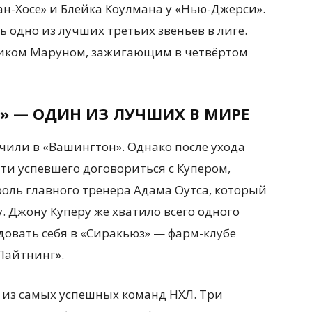
ан-Хосе» и Блейка Коулмана у «Нью-Джерси».
 одно из лучших третьих звеньев в лиге.
риком Маруном, зажигающим в четвёртом
» — ОДИН ИЗ ЛУЧШИХ В МИРЕ
начили в «Вашингтон». Однако после ухода
и успевшего договориться с Купером,
оль главного тренера Адама Оутса, который
. Джону Куперу же хватило всего одного
довать себя в «Сиракьюз» — фарм-клубе
Лайтнинг».
й из самых успешных команд НХЛ. Три