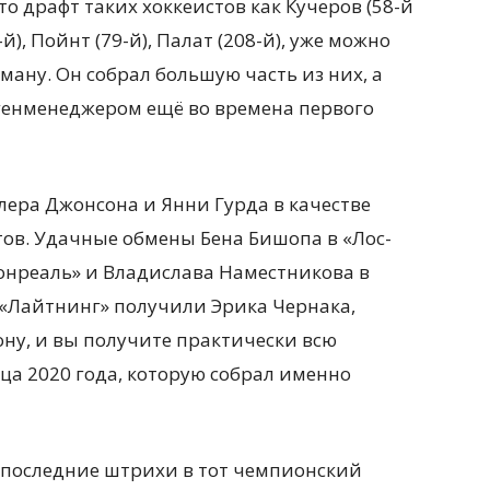
то драфт таких хоккеистов как Кучеров (58-й
й), Пойнт (79-й), Палат (208-й), уже можно
ману. Он собрал большую часть из них, а
генменеджером ещё во времена первого
лера Джонсона и Янни Гурда в качестве
ов. Удачные обмены Бена Бишопа в «Лос-
онреаль» и Владислава Наместникова в
 «Лайтнинг» получили Эрика Чернака,
ну, и вы получите практически всю
ца 2020 года, которую собрал именно
 последние штрихи в тот чемпионский