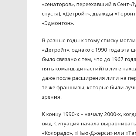
«сенаторов», переехавший в Сент-
спустя), «Детройт», дважды «Торон
«Эдмонтон».
В разные годы к этому списку могл
«Детройт», однако с 1990 года эта 
было связано с тем, что до 1967 го
пять команд-династий) в лиге наход
даже после расширения лиги на пе
те же франшизы, которые были луч
зрения.
К концу 1990-х – началу 2000-х, к
вид. Ситуация начала выравниватьс
«Колорадо», «Нью-Джерси» или «Та