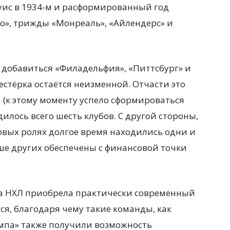
Луис в 1934-м и расформированный год
то», трижды «Монреаль», «Айлендерс» и
и добавиться «Филадельфия», «Питтсбург» и
шестёрка остаётся неизменной. Отчасти это
да (к этому моменту успело сформироваться
илось всего шесть клубов. С другой стороны,
рвых ролях долгое время находились одни и
ше других обеспечены с финансовой точки
огда НХЛ приобрела практически современный
я, благодаря чему такие команды, как
мпа» также получили возможность