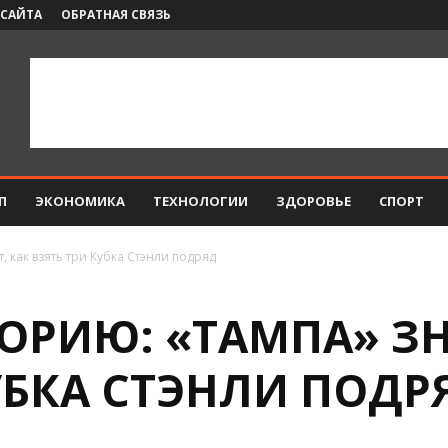
 САЙТА
ОБРАТНАЯ СВЯЗЬ
П
ЭКОНОМИКА
ТЕХНОЛОГИИ
ЗДОРОВЬЕ
СПОРТ
, как взять три Кубка Стэнли подряд
ОРИЮ: «ТАМПА» ЗН
УБКА СТЭНЛИ ПОДР