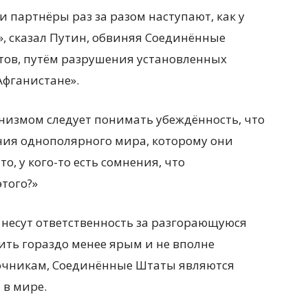
и партнёры раз за разом наступают, как у
и», сказал Путин, обвиняя Соединённые
ов, путём разрушения установленных
Афганистане».
низмом следует понимать убеждённость, что
ия однополярного мира, которому они
о, у кого-то есть сомнения, что
того?»
А несут ответственность за разгорающуюся
ить гораздо менее ярым и не вполне
очникам, Соединённые Штаты являются
в мире.