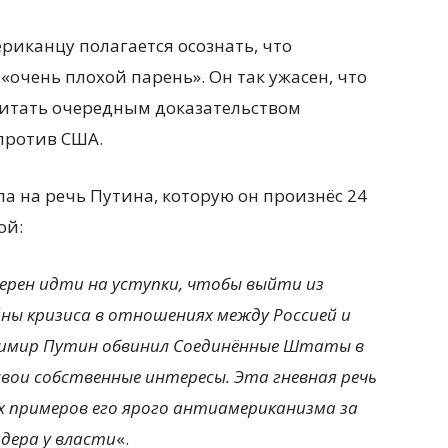
риканцу полагается осознать, что
очень плохой парень». Он так ужасен, что
читать очередным доказательством
против США.
ла на речь Путина, которую он произнёс 24
ой:
мерен идти на уступки, чтобы выйти из
ны кризиса в отношениях между Россией и
димир Путин обвинил Соединённые Штаты в
свои собственные интересы. Эта гневная речь
х примеров его ярого антиамериканизма за
идера у власти
«.