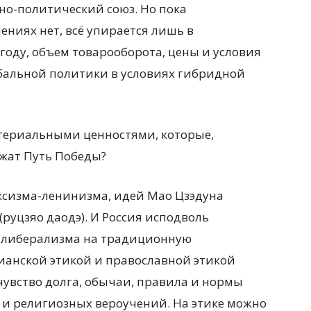
но-политический союз. Но пока
ниях нет, всё упирается лишь в
году, объем товарооборота, цены и условия
лобальной политики в условиях гибридной
териальными ценностями, которые,
жат Путь Победы?
рксизма-ленинизма, идей Мао Цзэдуна
(руцзяо даодэ). И Россия исподволь
о либерализма на традиционную
ианской этикой и православной этикой
 чувство долга, обычаи, правила и нормы
и религиозных вероучений. На этике можно