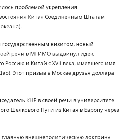
илось проблемой укрепления
ивостояния Китая Соединенным Штатам
океана).
ым государственным визитом, новый
своей речи в МГИМО выдвинул идею
 Россию и Китай с XVII века, имевшего имя
ао). Этот призыв в Москве друзья доллара
едседатель КНР в своей речи в университете
го Шелкового Пути из Китая в Европу через
 в главную внешнеполитическую доктрину