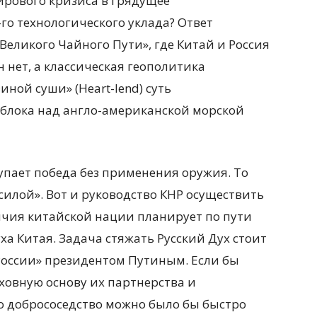
ирового кризиса в грядущее
го технологического уклада? Ответ
Великого Чайного Пути», где Китай и Россия
н нет, а классическая геополитика
ной суши» (Heart-lend) суть
блока над англо-американской морской
упает победа без применения оружия. То
 силой». Вот и руководство КНР осуществить
чия китайской нации планирует по пути
ха Китая. Задача стяжать Русский Дух стоит
оссии» президентом Путиным. Если бы
ховную основу их партнерства и
то добрососедство можно было бы быстро