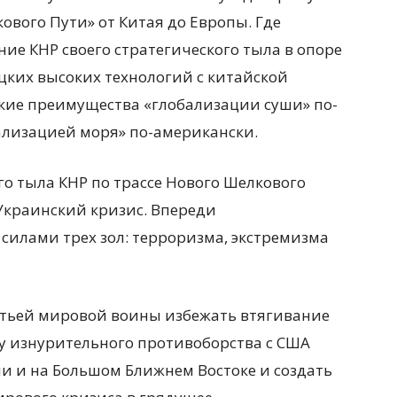
ового Пути» от Китая до Европы. Где
ние КНР своего стратегического тыла в опоре
цких высоких технологий с китайской
ские преимущества «глобализации суши» по-
ализацией моря» по-американски.
о тыла КНР по трассе Нового Шелкового
Украинский кризис. Впереди
силами трех зол: терроризма, экстремизма
ретьей мировой воины избежать втягивание
ку изнурительного противоборства с США
и и на Большом Ближнем Востоке и создать