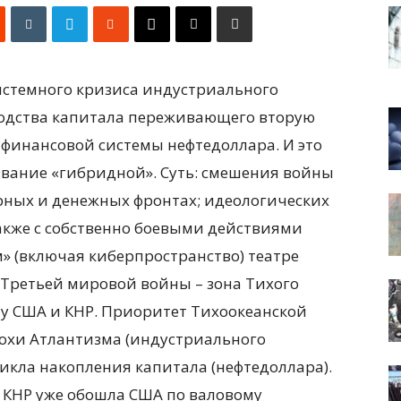
истемного кризиса индустриального
одства капитала переживающего вторую
финансовой системы нефтедоллара. И это
звание «гибридной».
Суть: смешения войны
арных и денежных фронтах; идеологических
акже с собственно боевыми действиями
» (включая киберпространство) театре
 Третьей мировой войны – зона Тихого
ту США и КНР. Приоритет Тихоокеанской
охи Атлантизма (индустриального
икла накопления капитала (нефтедоллара).
. КНР уже обошла США по валовому