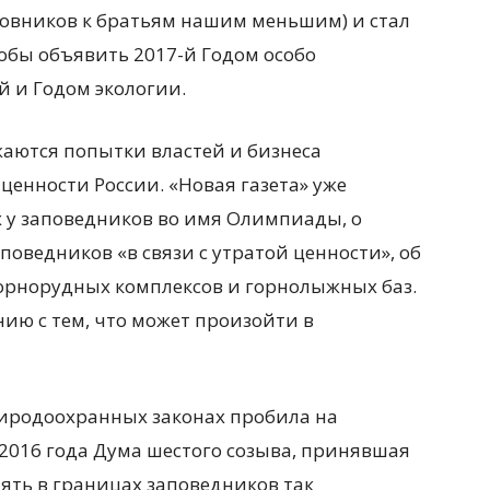
овников к братьям нашим меньшим) и стал
обы объявить 2017-й Годом особо
 и Годом экологии.
аются попытки властей и бизнеса
енности России. «Новая газета» уже
х у заповедников во имя Олимпиады, о
оведников «в связи с утратой ценности», об
орнорудных комплексов и горнолыжных баз.
нию с тем, что может произойти в
иродоохранных законах пробила на
2016 года Дума шестого созыва, принявшая
ть в границах заповедников так