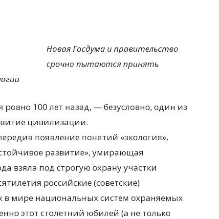
Новая Госдума и правительство
срочно пытаются принять
логии
 ровно 100 лет назад, — безусловно, один из
звитие цивилизации.
передив появление понятий «экология»,
устойчивое развитие», умирающая
ода взяла под строгую охрану участки
ятилетия российские (советские)
х в мире национальных систем охраняемых
нно этот столетний юбилей (а не только