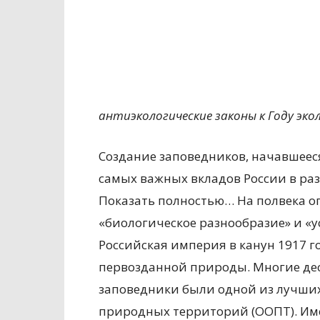
антиэкологические законы к Году эко
Создание заповедников, начавшееся
самых важных вкладов России в ра
Показать полностью… На полвека о
«биологическое разнообразие» и «
Российская империя в канун 1917 г
первозданной природы. Многие дес
заповедники были одной из лучши
природных территорий (ООПТ). Име