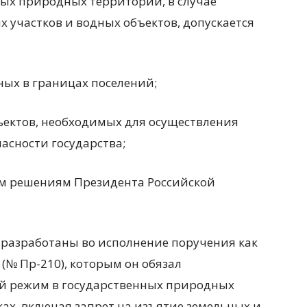
ых природных территорий, в случае
х участков и водных объектов, допускается
ных в границах поселений;
ъектов, необходимых для осуществления
асности государства;
ым решениям Президента Российской
и разработаны во исполнение поручения как
. (№ Пр-210), которым он обязал
ой режим в государственных природных
ах, включая запрет на изъятие земельных и