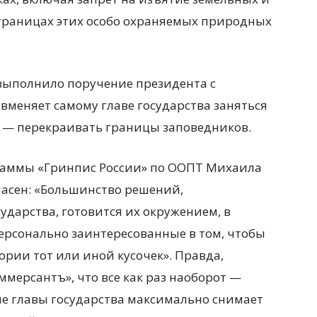
 границах этих особо охраняемых природных
 выполнило поручение президента с
 вменяет самому главе государства заняться
м — перекраивать границы заповедников.
граммы «Гринпис России» по ООПТ Михаила
пасен: «Большинство решений,
арства, готовится их окружением, в
ерсонально заинтересованные в том, чтобы
рии тот или иной кусочек». Правда,
мерсантъ», что все как раз наоборот —
не главы государства максимально снимает