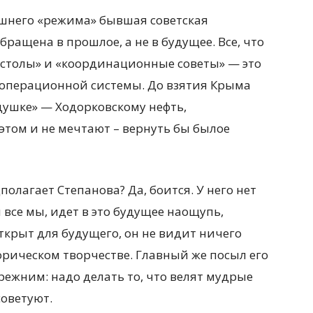
шнего «режима» бывшая советская
ращена в прошлое, а не в будущее. Все, что
 столы» и «координационные советы» — это
 операционной системы. До взятия Крыма
едушке» — Ходорковскому нефть,
этом и не мечтают – вернуть бы былое
полагает Степанова? Да, боится. У него нет
и все мы, идет в это будущее наощупь,
ткрыт для будущего, он не видит ничего
орическом творчестве. Главный же посыл его
ежним: надо делать то, что велят мудрые
советуют.