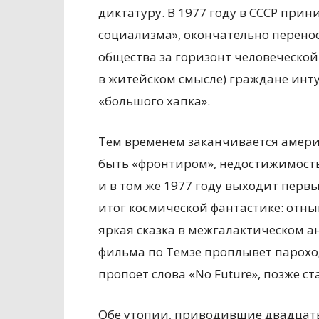
диктатуру. В 1977 году в СССР при
социализма», окончательно перено
общества за горизонт человеческой
в житейском смысле) граждане инт
«большого хапка».
Тем временем заканчивается америк
быть «фронтиром», недостижимость 
и в том же 1977 году выходит пер
итог космической фантастике: отны
яркая сказка в межгалактическом а
фильма по Темзе проплывет пароходи
пропоет слова «No Future», позже 
Обе утопии, приводившие двадцаты