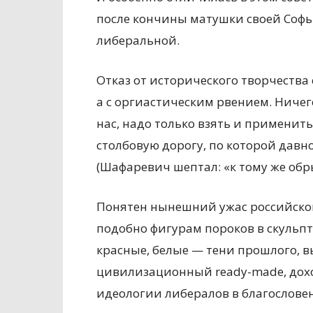
после кончины матушки своей Софьи
либеральной.
Отказ от исторического творчества 
а с оргиастическим рвением. Ничег
нас, надо только взять и применит
столбовую дорогу, по которой давн
(Шафаревич шептал: «к тому же обры
Понятен нынешний ужас российског
подобно фигурам пороков в скульп
красные, белые — тени прошлого, в
цивилизационный ready-made, дох
идеологии либералов в благослове