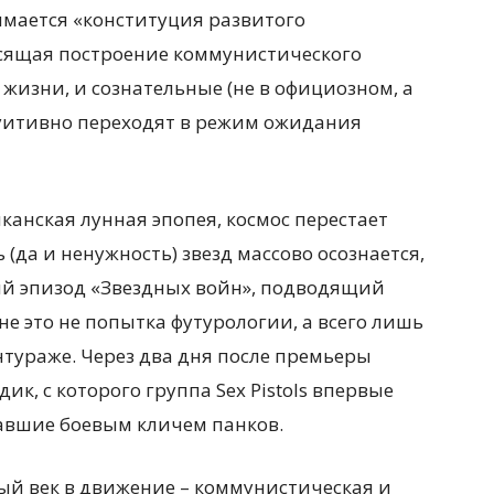
нимается «конституция развитого
сящая построение коммунистического
 жизни, и сознательные (не в официозном, а
уитивно переходят в режим ожидания
анская лунная эпопея, космос перестает
(да и ненужность) звезд массово осознается,
вый эпизод «Звездных войн», подводящий
не это не попытка футурологии, а всего лишь
нтураже. Через два дня после премьеры
к, с которого группа Sex Pistols впервые
ставшие боевым кличем панков.
й век в движение – коммунистическая и