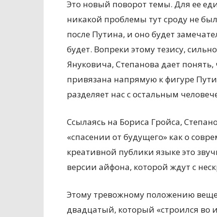
Это новый поворот темы. Для ее е
никакой проблемы тут сроду не было
после Путина, и оно будет замечате
будет. Вопреки этому тезису, силь
Януковича, Степанова дает понять, 
привязана напрямую к фигуре Путина
разделяет нас с остальным человеч
Ссылаясь на Бориса Гройса, Степано
«спасении от будущего» как о совр
креативной публики языке это звуч
версии айфона, которой ждут с не
Этому тревожному положению веще
двадцатый, который «строился во и