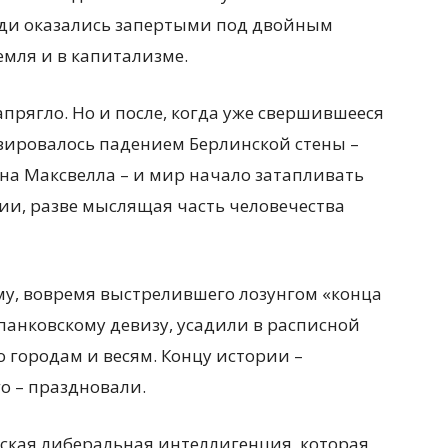
юди оказались запертыми под двойным
Земля и в капитализме.
напрягло. Но и после, когда уже свершившееся
изировалось падением Берлинской стены –
на Максвелла – и мир начало затапливать
ии, разве мыслящая часть человечества
яму, вовремя выстрелившего лозунгом «конца
анковскому девизу, усадили в расписной
 городам и весям. Концу истории –
о – праздновали.
тская либеральная интеллигенция, которая