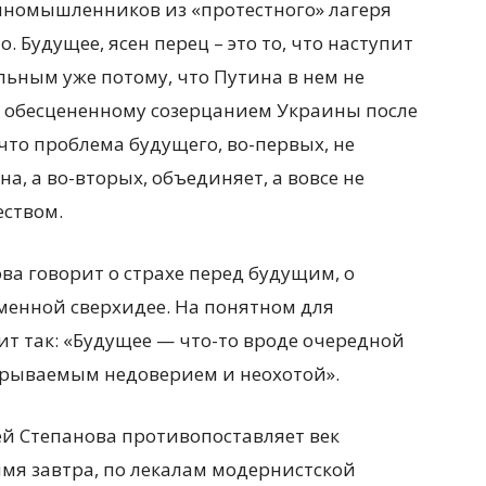
диномышленников из «протестного» лагеря
. Будущее, ясен перец – это то, что наступит
льным уже потому, что Путина в нем не
но обесцененному созерцанием Украины после
что проблема будущего, во-первых, не
, а во-вторых, объединяет, а вовсе не
еством.
ва говорит о страхе перед будущим, о
еменной сверхидее. На понятном для
ит так: «Будущее — что-то вроде очередной
скрываемым недоверием и неохотой».
й Степанова противопоставляет век
мя завтра, по лекалам модернистской