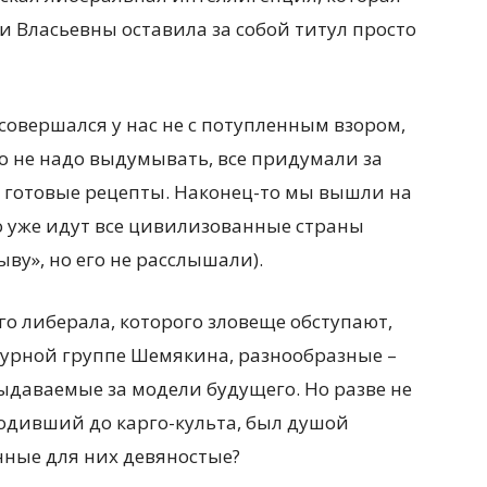
 Власьевны оставила за собой титул просто
совершался у нас не с потупленным взором,
о не надо выдумывать, все придумали за
ь готовые рецепты. Наконец-то мы вышли на
о уже идут все цивилизованные страны
ву», но его не расслышали).
о либерала, которого зловеще обступают,
турной группе Шемякина, разнообразные –
ыдаваемые за модели будущего. Но разве не
одивший до карго-культа, был душой
нные для них девяностые?