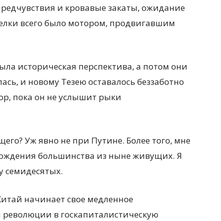
предчувствия и кровавые закаты, ожидание
делки всего было мотором, продвигавшим
ыла историческая перспектива, а потом они
ась, и новому Тезею оставалось беззаботно
ор, пока он не услышит рыки
его? Уж явно не при Путине. Более того, мне
 рождения большинства из ныне живущих. Я
у семидесятых.
 Китай начинает свое медленное
 революции в госкапиталистическую