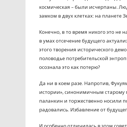
космическая – были исчерпаны. Л
замком в двух клетках: на планете 
Конечно, в то время никого это не 
в умах отсечение будущего актуал
этого творения исторического демо
половодье потребительской энтроп
осознала это как потерю?
Да ни в коем разе. Напротив, Фуку
истории», синонимичным старому п
паланкин и торжественно носили по
радовались. Избавление от будущег
И особенно отличилась в этом сове