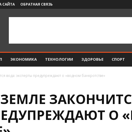
А САЙТА
ОБРАТНАЯ СВЯЗЬ
П
ЭКОНОМИКА
ТЕХНОЛОГИИ
ЗДОРОВЬЕ
СПОРТ
тся вода: эксперты предупреждают о «водном банкротстве»
 ЗЕМЛЕ ЗАКОНЧИТС
РЕДУПРЕЖДАЮТ О 
Е»