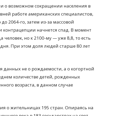
ли о возможном сокращении населения в
авней работе американских специалистов,
до 2064-го, затем из-за массовой
и контрацепции начнется спад. В момент
 человек, но к 2100-му — уже 8,8, то есть
одня. При этом доля людей старше 80 лет
 данных не о рождаемости, а о когортной
еднем количестве детей, рожденных
нного возраста, в данном случае
ния о жительницах 195 стран. Опираясь на
нешнего века в 183 государствах на свет