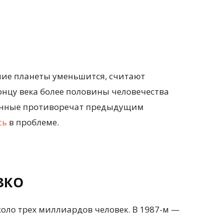
ние планеты уменьшится, считают
онцу века более половины человечества
данные противоречат предыдущим
сь
в проблеме.
ЗКО
коло трех миллиардов человек. В 1987-м —