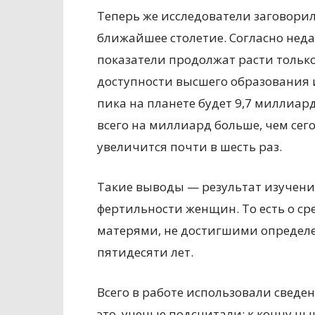
Теперь же исследователи заговори
ближайшее столетие. Согласно нед
показатели продолжат расти только 
доступности высшего образования 
пика на планете будет 9,7 миллиарда
всего на миллиард больше, чем сег
увеличится почти в шесть раз.
Такие выводы — результат изучения
фертильности женщин. То есть о ср
матерями, не достигшими определе
пятидесяти лет.
Всего в работе использовали сведе
это, ученые подсчитали: к концу ны