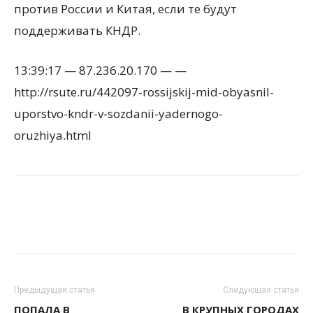
против России и Китая, если те будут
поддерживать КНДР.
13:39:17 — 87.236.20.170 — —
http://rsute.ru/442097-rossijskij-mid-obyasnil-
uporstvo-kndr-v-sozdanii-yadernogo-
oruzhiya.html
Предыдущая статья
Следующая статья
ПОПАЛА В
В КРУПНЫХ ГОРОДАХ