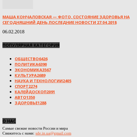
МАША КОНЧАЛОВСКАЯ — ФОТО, СОСТОЯНИЕ ЗДОРОВЬЯ НА
СЕГОДНЯШНИЙ ДЕНЬ,ПОСЛЕДНИЕ НОВОСТИ 27.04.2018
06.02.2018
ПОПУЛЯРНАЯ КАТЕГОРИЯ
ОБЩЕСТВО
6426
ПОЛИТИКА
6390
ЭКОНОМИКА
3567
КУЛЬТУРА
2689
НАУКА И ТЕХНОЛОГИИ
2405
СПОРТ
2274
КАЛЕЙДОСКОП
2091
АВТО
1350
ЗДОРОВЬЕ
1288
О НАС
Самые свежие новости России и мира
Свяжитесь с нами:
sde.in.ua@gmail.com