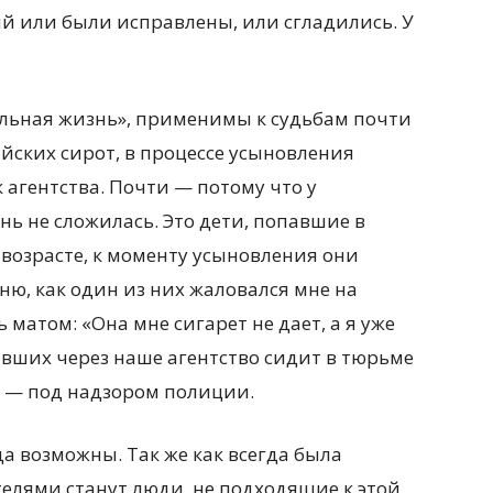
 или были исправлены, или сгладились. У
альная жизнь», применимы к судьбам почти
йских сирот, в процессе усыновления
 агентства. Почти — потому что у
нь не сложилась. Это дети, попавшие в
возрасте, к моменту усыновления они
ю, как один из них жаловался мне на
матом: «Она мне сигарет не дает, а я уже
ивших через наше агентство сидит в тюрьме
е — под надзором полиции.
да возможны. Так же как всегда была
елями станут люди, не подходящие к этой