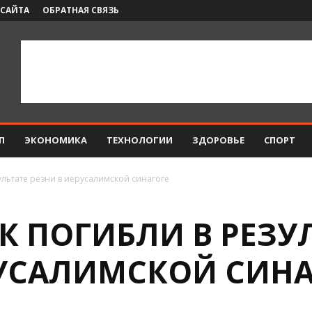
 САЙТА
ОБРАТНАЯ СВЯЗЬ
П
ЭКОНОМИКА
ТЕХНОЛОГИИ
ЗДОРОВЬЕ
СПОРТ
ультате резни в иерусалимской синагоге
К ПОГИБЛИ В РЕЗУ
РУСАЛИМСКОЙ СИНА