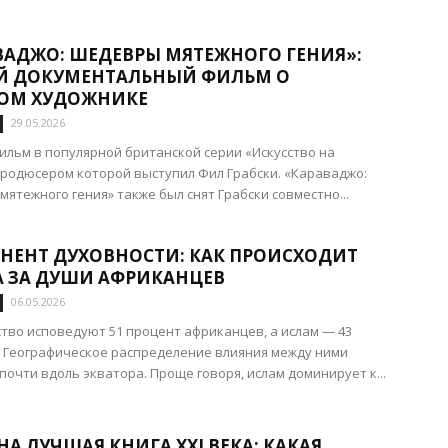
ВАДЖО: ШЕДЕВРЫ МЯТЕЖНОГО ГЕНИЯ»:
 ДОКУМЕНТАЛЬНЫЙ ФИЛЬМ О
ОМ ХУДОЖНИКЕ
29.05.2026
фильм в популярной британской серии «Искусство на
продюсером которой выступил Фил Грабски. «Караваджо:
ятежного гения» также был снят Грабски совместно...
НЕНТ ДУХОВНОСТИ: КАК ПРОИСХОДИТ
А ЗА ДУШИ АФРИКАНЦЕВ
06.05.2026
тво исповедуют 51 процент африканцев, а ислам — 43
 Географическое распределение влияния между ними
почти вдоль экватора. Проще говоря, ислам доминирует к...
А ЛУЧШАЯ КНИГА XXI ВЕКА: КАКАЯ