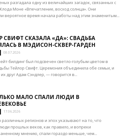
еных разгадала одну из величайших загадок, связанных с
Клода Моне «Впечатление, восход солнца». Они
и вероятное время начала работы над этим знаменитым...
 СВИФТ СКАЗАЛА «ДА»: СВАДЬБА
ЯЛАСЬ В МЭДИСОН-СКВЕР-ГАРДЕН
08.07.2026
ейт-билдинг был подсвечен светло-голубым цветом в
дьбы Тейлор Свифт. Церемония объединила обе семьи, и
их друг Адам Сэндлер, — говорится в...
ЛЬКО МАЛО СПАЛИ ЛЮДИ В
ЕВЕКОВЬЕ
17.06.2026
 различных регионов и эпох указывают на то, что
юди прошлых веков, как правило, и вопреки
аненному мнению, спали гораздо меньше, чем...