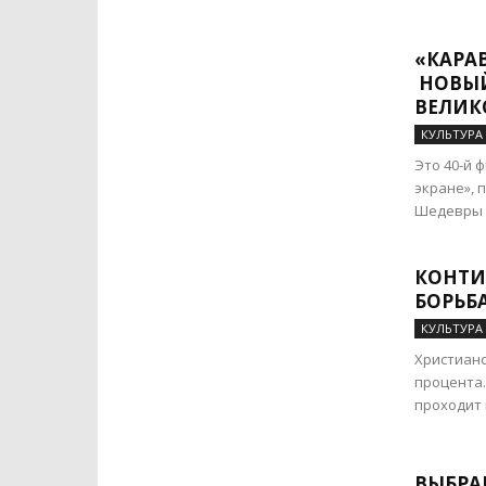
«КАРА
НОВЫЙ
ВЕЛИК
КУЛЬТУРА
Это 40-й 
экране», 
Шедевры м
КОНТИ
БОРЬБ
КУЛЬТУРА
Христианс
процента.
проходит 
ВЫБРАН