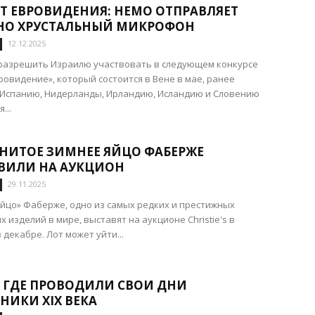
Т ЕВРОВИДЕНИЯ: НЕМО ОТПРАВЛЯЕТ
НО ХРУСТАЛЬНЫЙ МИКРОФОН
12.12.2025
разрешить Израилю участвовать в следующем конкурсе
ровидение», который состоится в Вене в мае, ранее
 Испанию, Нидерланды, Ирландию, Исландию и Словению
...
НИТОЕ ЗИМНЕЕ ЯЙЦО ФАБЕРЖЕ
ВИЛИ НА АУКЦИОН
29.11.2025
йцо» Фаберже, одно из самых редких и престижных
 изделий в мире, выставят на аукционе Christie's в
 декабре. Лот может уйти...
, ГДЕ ПРОВОДИЛИ СВОИ ДНИ
НИКИ XIX ВЕКА