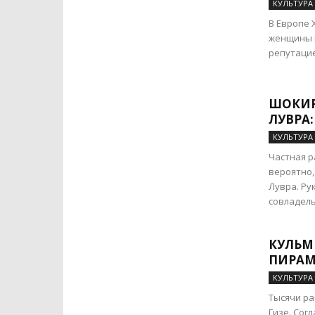
КУЛЬТУРА
В Европе 
женщины м
репутацие
ШОКИР
ЛУВРА
КУЛЬТУРА
Частная р
вероятно,
Лувра. Ру
совладель
КУЛЬМ
ПИРАМ
КУЛЬТУРА
Тысячи ра
Гизе. Сог