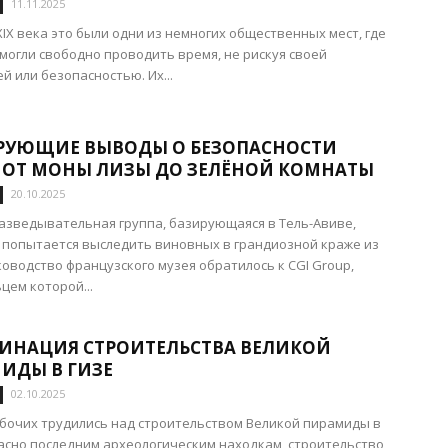
11.11.2025
XIX века это были одни из немногих общественных мест, где
огли свободно проводить время, не рискуя своей
й или безопасностью. Их...
УЮЩИЕ ВЫВОДЫ О БЕЗОПАСНОСТИ
: ОТ МОНЫ ЛИЗЫ ДО ЗЕЛЁНОЙ КОМНАТЫ
20.10.2025
азведывательная группа, базирующаяся в Тель-Авиве,
 попытается выследить виновных в грандиозной краже из
ководство французского музея обратилось к CGI Group,
цем которой...
ИНАЦИЯ СТРОИТЕЛЬСТВА ВЕЛИКОЙ
ИДЫ В ГИЗЕ
02.10.2025
бочих трудились над строительством Великой пирамиды в
ласно последним археологическим находкам, строительство