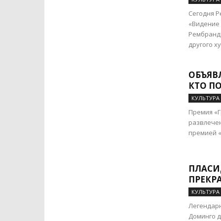
Сегодня Р
«Видение
Рембрандт
другого ху
ОБЪЯВ
КТО П
КУЛЬТУРА
Премия «Г
развлечен
премией «О
ПЛАСИ
ПРЕКР
КУЛЬТУРА
Легендарн
Доминго д