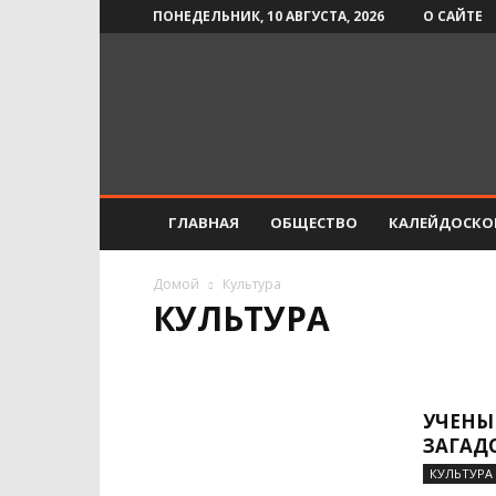
ПОНЕДЕЛЬНИК, 10 АВГУСТА, 2026
О САЙТЕ
Инфо-
СМИ
ГЛАВНАЯ
ОБЩЕСТВО
КАЛЕЙДОСКО
Домой
Культура
КУЛЬТУРА
АВТО
ДОМ
ЗДОРОВЬЕ
КАЛЕЙДОСКОП
СПОРТ
ЭКОНОМИКА
УЧЕНЫ
ЗАГАД
КУЛЬТУРА