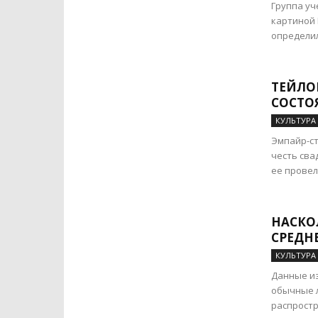
Группа уч
картиной 
определил
ТЕЙЛОР
СОСТО
КУЛЬТУРА
Эмпайр-ст
честь сва
ее провел 
НАСКО
СРЕДН
КУЛЬТУРА
Данные из
обычные л
распростр