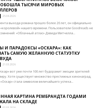
 ОБОШЛА ТЫСЯЧИ МИРОВЫХ
ЕЛЛЕРОВ
25.04.2026
мента выхода романа прошло более 20 лет, он официально
«королевой» нашего времени. Пользователи Goodreads не
сомнений: «Облачный атлас» Дэвида Митчелла...
Ы И ПАРАДОКСЫ «ОСКАРА»: КАК
ВАТЬ САМУЮ ЖЕЛАННУЮ СТАТУЭТКУ
ВУДА
21.03.2026
скар» вот уже почти 100 лет будоражит эмоции зрителей
миру. Хотя существует множество престижных кинонаград,
 «Оскар» стала символом величайшего успеха...
ННАЯ КАРТИНА РЕМБРАНДТА ГОДАМИ
ЖАЛА НА СКЛАДЕ
02.03.2026