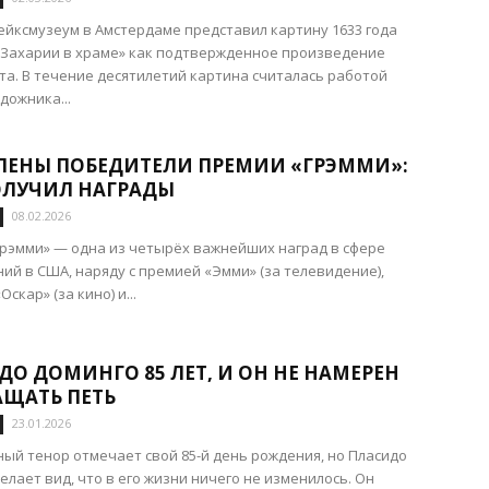
ейксмузеум в Амстердаме представил картину 1633 года
 Захарии в храме» как подтвержденное произведение
а. В течение десятилетий картина считалась работой
дожника...
ЛЕНЫ ПОБЕДИТЕЛИ ПРЕМИИ «ГРЭММИ»:
ОЛУЧИЛ НАГРАДЫ
08.02.2026
рэмми» — одна из четырёх важнейших наград в сфере
ий в США, наряду с премией «Эмми» (за телевидение),
скар» (за кино) и...
ДО ДОМИНГО 85 ЛЕТ, И ОН НЕ НАМЕРЕН
АЩАТЬ ПЕТЬ
23.01.2026
ый тенор отмечает свой 85-й день рождения, но Пласидо
елает вид, что в его жизни ничего не изменилось. Он