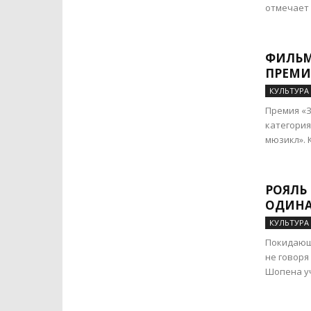
отмечает 
ФИЛЬМ
ПРЕМИ
КУЛЬТУРА
Премия «З
категория
мюзикл». 
РОЯЛЬ 
ОДИН
КУЛЬТУРА
Покидающи
не говоря
Шопена уч