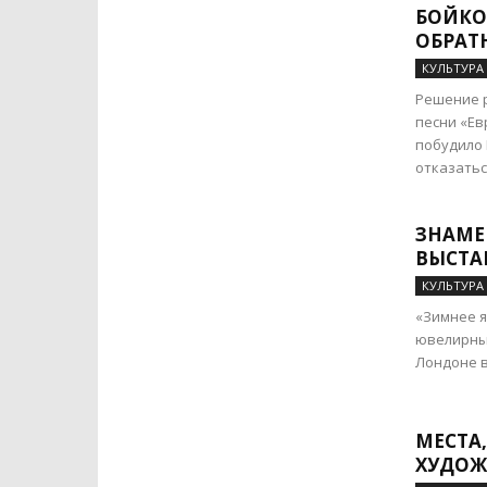
БОЙКО
ОБРАТ
КУЛЬТУРА
Решение 
песни «Ев
побудило
отказаться
ЗНАМЕ
ВЫСТА
КУЛЬТУРА
«Зимнее я
ювелирных
Лондоне в
МЕСТА
ХУДОЖ